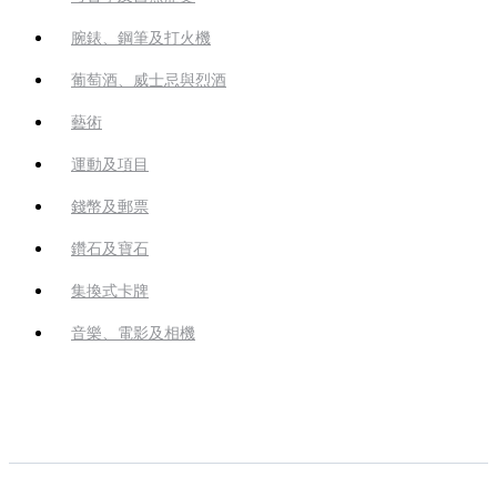
腕錶、鋼筆及打火機
葡萄酒、威士忌與烈酒
藝術
運動及項目
錢幣及郵票
鑽石及寶石
集換式卡牌
音樂、電影及相機