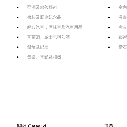
亞洲及部落藝術
室內
書籍及歷史紀念品
漫畫
經典汽車，摩托車及汽車用品
考古
葡萄酒、威士忌與烈酒
藝術
錢幣及郵票
鑽石
音樂、電影及相機
關於 Catawiki
購買