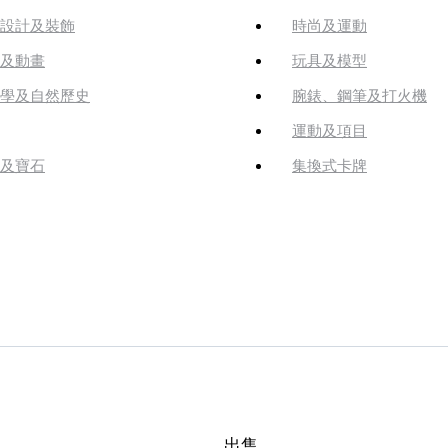
設計及裝飾
時尚及運動
及動畫
玩具及模型
學及自然歷史
腕錶、鋼筆及打火機
運動及項目
及寶石
集換式卡牌
出售