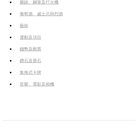
腕錶、鋼筆及打火機
葡萄酒、威士忌與烈酒
藝術
運動及項目
錢幣及郵票
鑽石及寶石
集換式卡牌
音樂、電影及相機