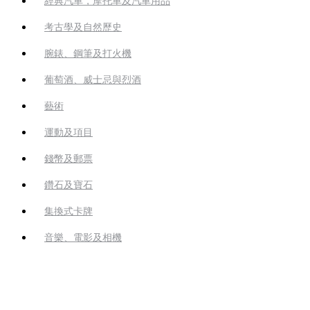
經典汽車，摩托車及汽車用品
考古學及自然歷史
腕錶、鋼筆及打火機
葡萄酒、威士忌與烈酒
藝術
運動及項目
錢幣及郵票
鑽石及寶石
集換式卡牌
音樂、電影及相機