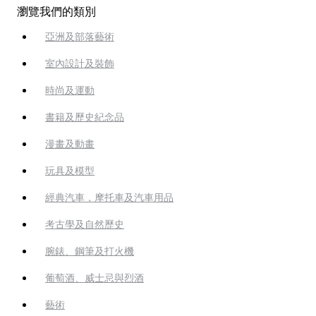
瀏覽我們的類別
亞洲及部落藝術
室內設計及裝飾
時尚及運動
書籍及歷史紀念品
漫畫及動畫
玩具及模型
經典汽車，摩托車及汽車用品
考古學及自然歷史
腕錶、鋼筆及打火機
葡萄酒、威士忌與烈酒
藝術