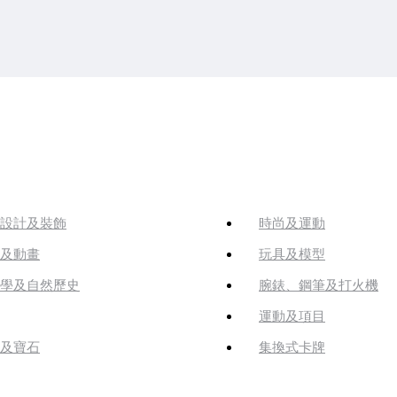
設計及裝飾
時尚及運動
及動畫
玩具及模型
學及自然歷史
腕錶、鋼筆及打火機
運動及項目
及寶石
集換式卡牌