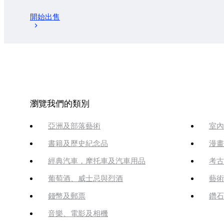
開始出售
瀏覽我們的類別
亞洲及部落藝術
室內
書籍及歷史紀念品
漫畫
經典汽車，摩托車及汽車用品
考古
葡萄酒、威士忌與烈酒
藝術
錢幣及郵票
鑽石
音樂、電影及相機