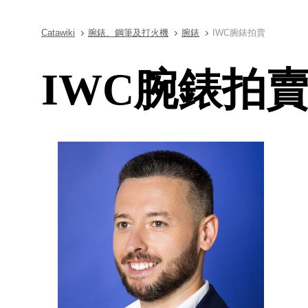
Catawiki
腕錶、鋼筆及打火機
腕錶
IWC腕錶拍賣
IWC腕錶拍