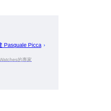
建
Pasquale
Picca
Watches的專家