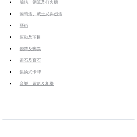
腕錶、鋼筆及打火機
葡萄酒、威士忌與烈酒
藝術
運動及項目
錢幣及郵票
鑽石及寶石
集換式卡牌
音樂、電影及相機