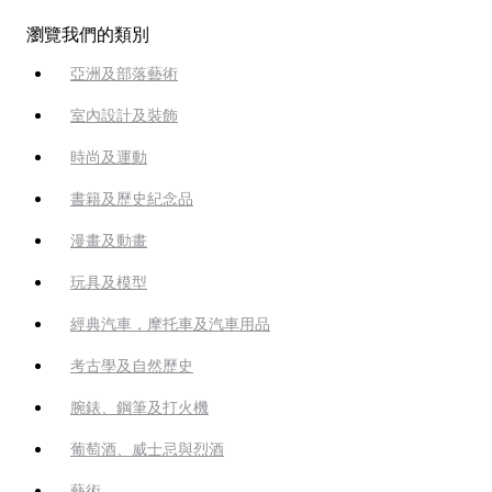
瀏覽我們的類別
亞洲及部落藝術
室內設計及裝飾
時尚及運動
書籍及歷史紀念品
漫畫及動畫
玩具及模型
經典汽車，摩托車及汽車用品
考古學及自然歷史
腕錶、鋼筆及打火機
葡萄酒、威士忌與烈酒
藝術