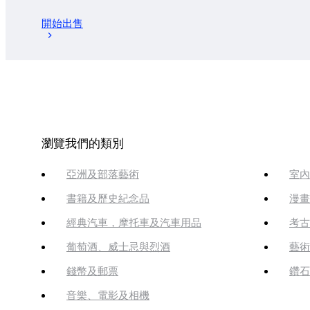
開始出售
瀏覽我們的類別
亞洲及部落藝術
室內
書籍及歷史紀念品
漫畫
經典汽車，摩托車及汽車用品
考古
葡萄酒、威士忌與烈酒
藝術
錢幣及郵票
鑽石
音樂、電影及相機