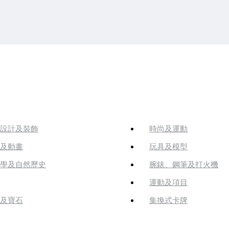
設計及裝飾
時尚及運動
及動畫
玩具及模型
學及自然歷史
腕錶、鋼筆及打火機
運動及項目
及寶石
集換式卡牌