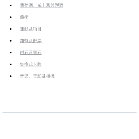
葡萄酒、威士忌與烈酒
藝術
運動及項目
錢幣及郵票
鑽石及寶石
集換式卡牌
音樂、電影及相機