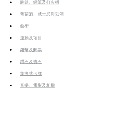
腕錶、鋼筆及打火機
葡萄酒、威士忌與烈酒
藝術
運動及項目
錢幣及郵票
鑽石及寶石
集換式卡牌
音樂、電影及相機