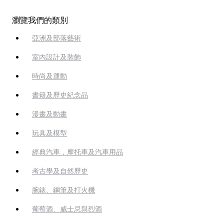
瀏覽我們的類別
亞洲及部落藝術
室內設計及裝飾
時尚及運動
書籍及歷史紀念品
漫畫及動畫
玩具及模型
經典汽車，摩托車及汽車用品
考古學及自然歷史
腕錶、鋼筆及打火機
葡萄酒、威士忌與烈酒