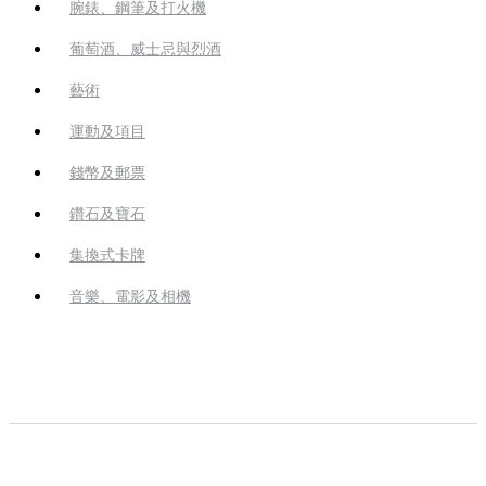
腕錶、鋼筆及打火機
葡萄酒、威士忌與烈酒
藝術
運動及項目
錢幣及郵票
鑽石及寶石
集換式卡牌
音樂、電影及相機