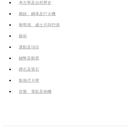
考古學及自然歷史
腕錶、鋼筆及打火機
葡萄酒、威士忌與烈酒
藝術
運動及項目
錢幣及郵票
鑽石及寶石
集換式卡牌
音樂、電影及相機