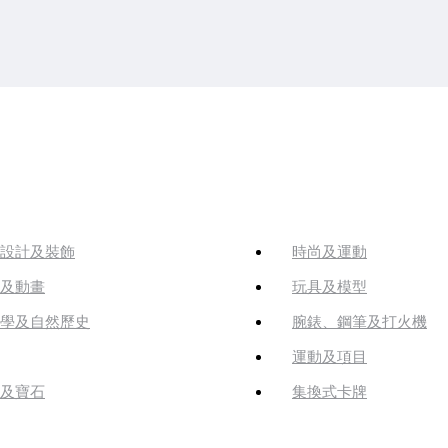
設計及裝飾
時尚及運動
及動畫
玩具及模型
學及自然歷史
腕錶、鋼筆及打火機
運動及項目
及寶石
集換式卡牌