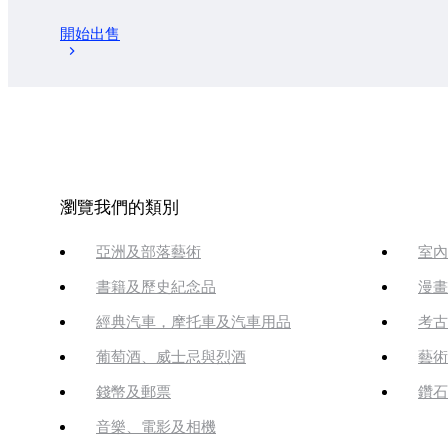
開始出售
瀏覽我們的類別
亞洲及部落藝術
室內
書籍及歷史紀念品
漫畫
經典汽車，摩托車及汽車用品
考古
葡萄酒、威士忌與烈酒
藝術
錢幣及郵票
鑽石
音樂、電影及相機