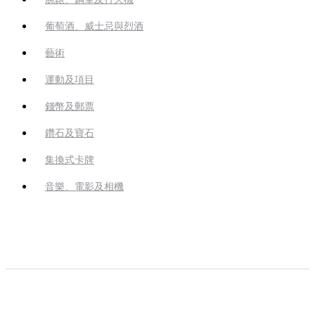
葡萄酒、威士忌與烈酒
藝術
運動及項目
錢幣及郵票
鑽石及寶石
集換式卡牌
音樂、電影及相機