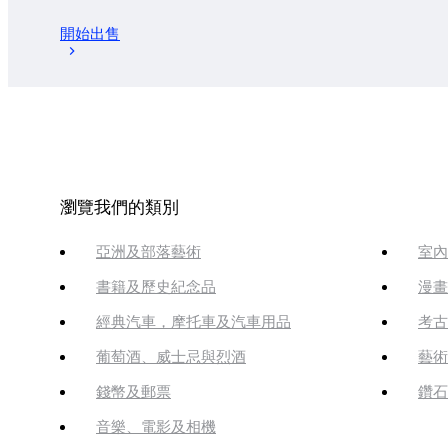
開始出售
瀏覽我們的類別
亞洲及部落藝術
室內
書籍及歷史紀念品
漫畫
經典汽車，摩托車及汽車用品
考古
葡萄酒、威士忌與烈酒
藝術
錢幣及郵票
鑽石
音樂、電影及相機