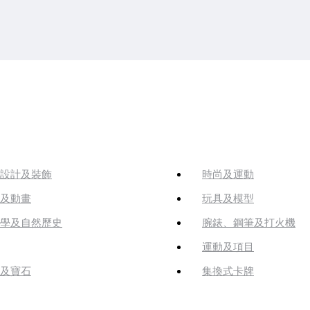
設計及裝飾
時尚及運動
及動畫
玩具及模型
學及自然歷史
腕錶、鋼筆及打火機
運動及項目
及寶石
集換式卡牌