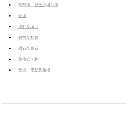
葡萄酒、威士忌與烈酒
藝術
運動及項目
錢幣及郵票
鑽石及寶石
集換式卡牌
音樂、電影及相機