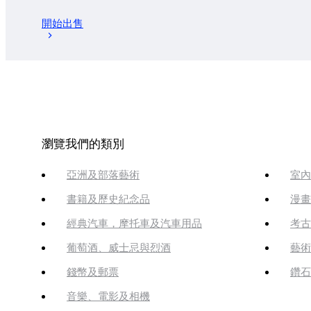
開始出售
瀏覽我們的類別
亞洲及部落藝術
室內
書籍及歷史紀念品
漫畫
經典汽車，摩托車及汽車用品
考古
葡萄酒、威士忌與烈酒
藝術
錢幣及郵票
鑽石
音樂、電影及相機