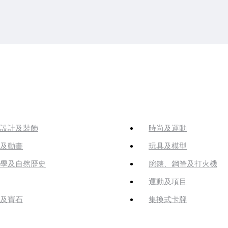
設計及裝飾
時尚及運動
及動畫
玩具及模型
學及自然歷史
腕錶、鋼筆及打火機
運動及項目
及寶石
集換式卡牌