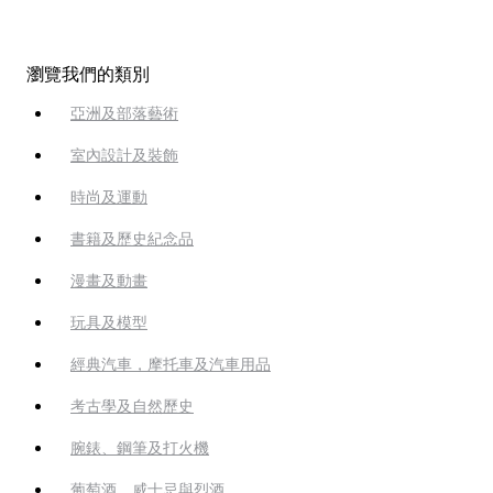
瀏覽我們的類別
亞洲及部落藝術
室內設計及裝飾
時尚及運動
書籍及歷史紀念品
漫畫及動畫
玩具及模型
經典汽車，摩托車及汽車用品
考古學及自然歷史
腕錶、鋼筆及打火機
葡萄酒、威士忌與烈酒