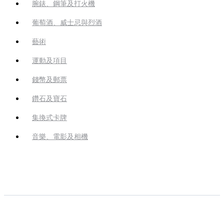
腕錶、鋼筆及打火機
葡萄酒、威士忌與烈酒
藝術
運動及項目
錢幣及郵票
鑽石及寶石
集換式卡牌
音樂、電影及相機