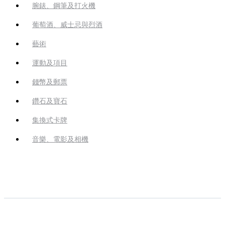
腕錶、鋼筆及打火機
葡萄酒、威士忌與烈酒
藝術
運動及項目
錢幣及郵票
鑽石及寶石
集換式卡牌
音樂、電影及相機