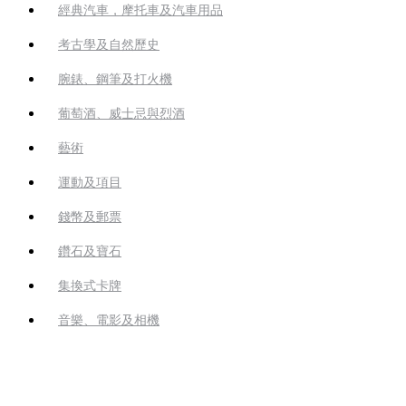
經典汽車，摩托車及汽車用品
考古學及自然歷史
腕錶、鋼筆及打火機
葡萄酒、威士忌與烈酒
藝術
運動及項目
錢幣及郵票
鑽石及寶石
集換式卡牌
音樂、電影及相機