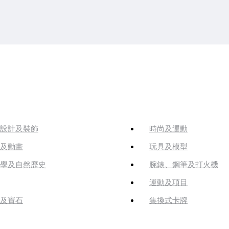
設計及裝飾
時尚及運動
及動畫
玩具及模型
學及自然歷史
腕錶、鋼筆及打火機
運動及項目
及寶石
集換式卡牌