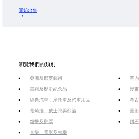
開始出售
瀏覽我們的類別
亞洲及部落藝術
室內
書籍及歷史紀念品
漫畫
經典汽車，摩托車及汽車用品
考古
葡萄酒、威士忌與烈酒
藝術
錢幣及郵票
鑽石
音樂、電影及相機