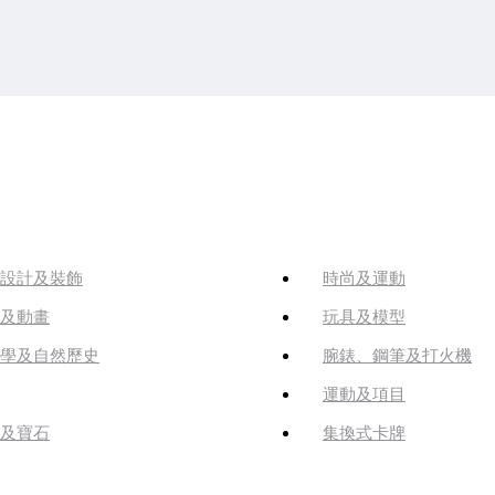
設計及裝飾
時尚及運動
及動畫
玩具及模型
學及自然歷史
腕錶、鋼筆及打火機
運動及項目
及寶石
集換式卡牌