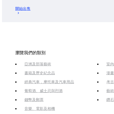
開始出售
瀏覽我們的類別
亞洲及部落藝術
室內
書籍及歷史紀念品
漫畫
經典汽車，摩托車及汽車用品
考古
葡萄酒、威士忌與烈酒
藝術
錢幣及郵票
鑽石
音樂、電影及相機