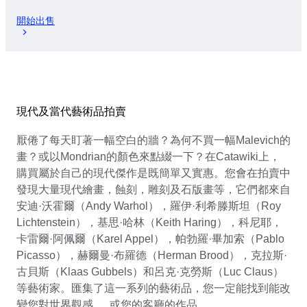
開始出售
現代及當代藝術品拍賣
厭倦了每天盯著一幅空白的牆？為何不買一幅Malevich的
畫？或以Mondrian的顏色來點綴一下？在Catawiki上，
購買屬於自己的現代傑作是既簡單又實惠。您會在拍賣中
發現大量現代繪畫，蝕刻，雕刻及石版畫等，它們都來自
安迪·沃霍爾（Andy Warhol），羅伊·利希滕斯坦（Roy
Lichtenstein），基思·哈林（Keith Haring），科尼耶，
卡雷爾·阿佩爾（Karel Appel），帕勃羅·畢加索（Pablo
Picasso），赫爾曼·布羅德（Herman Brood），克拉斯·
古貝斯（Klaas Gubbels）和呂克·克勞斯（Luc Claus）
等藝術家。匯集了這一系列的藝術品，您一定能找到能改
變您對世界觀感......或您的客廳的作品