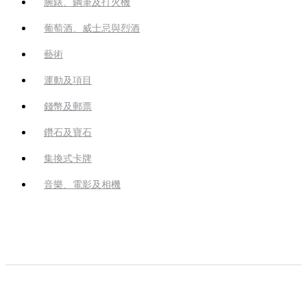
腕錶、鋼筆及打火機
葡萄酒、威士忌與烈酒
藝術
運動及項目
錢幣及郵票
鑽石及寶石
集換式卡牌
音樂、電影及相機