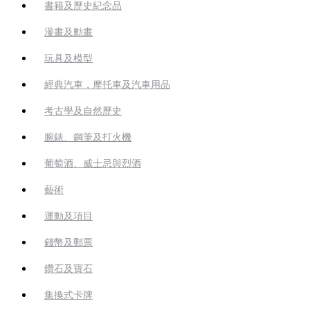
書籍及歷史紀念品
漫畫及動畫
玩具及模型
經典汽車，摩托車及汽車用品
考古學及自然歷史
腕錶、鋼筆及打火機
葡萄酒、威士忌與烈酒
藝術
運動及項目
錢幣及郵票
鑽石及寶石
集換式卡牌