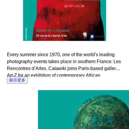
Every summer since 1970, one of the world’s leading
photography events takes place in southern France: Les
Rencontres d’Arles. Catawiki joins Paris-based gallery
Art-Z for an exhibition of contemporary African
顯示更多
photography. In tandem with the physical event,
photography enthusiasts can view and bid on a
phenomenal selection of work - including a new series
‘Dakar la Nuit’ by Senegalese photographer Mabeye
Deme, and sought-after works by the late icon Malick
Sidibé.