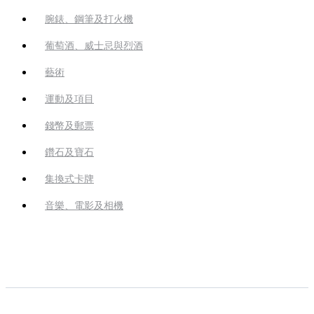
腕錶、鋼筆及打火機
葡萄酒、威士忌與烈酒
藝術
運動及項目
錢幣及郵票
鑽石及寶石
集換式卡牌
音樂、電影及相機