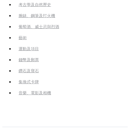
考古學及自然歷史
腕錶、鋼筆及打火機
葡萄酒、威士忌與烈酒
藝術
運動及項目
錢幣及郵票
鑽石及寶石
集換式卡牌
音樂、電影及相機