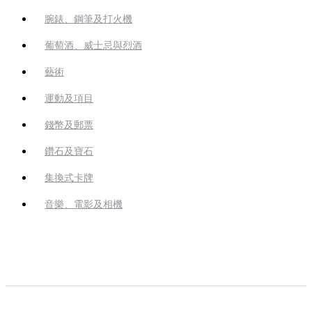
腕錶、鋼筆及打火機
葡萄酒、威士忌與烈酒
藝術
運動及項目
錢幣及郵票
鑽石及寶石
集換式卡牌
音樂、電影及相機