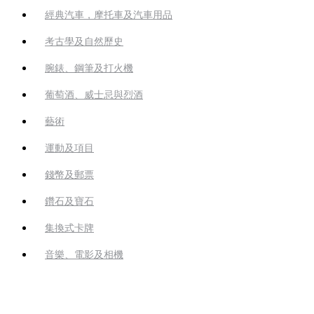
經典汽車，摩托車及汽車用品
考古學及自然歷史
腕錶、鋼筆及打火機
葡萄酒、威士忌與烈酒
藝術
運動及項目
錢幣及郵票
鑽石及寶石
集換式卡牌
音樂、電影及相機