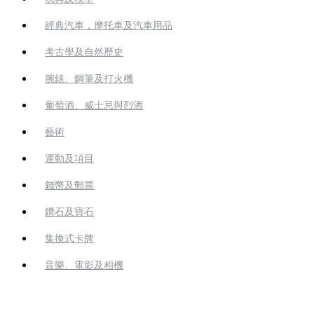
經典汽車，摩托車及汽車用品
考古學及自然歷史
腕錶、鋼筆及打火機
葡萄酒、威士忌與烈酒
藝術
運動及項目
錢幣及郵票
鑽石及寶石
集換式卡牌
音樂、電影及相機