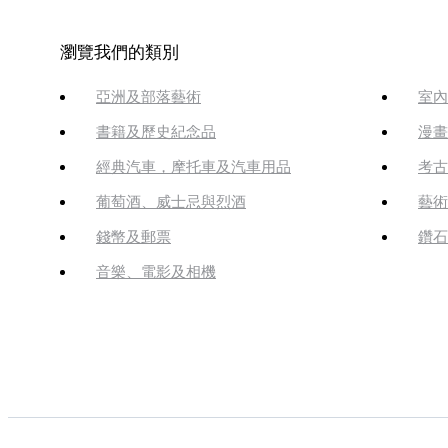
瀏覽我們的類別
亞洲及部落藝術
室內
書籍及歷史紀念品
漫畫
經典汽車，摩托車及汽車用品
考古
葡萄酒、威士忌與烈酒
藝術
錢幣及郵票
鑽石
音樂、電影及相機