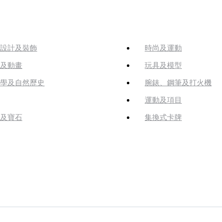
設計及裝飾
時尚及運動
及動畫
玩具及模型
學及自然歷史
腕錶、鋼筆及打火機
運動及項目
及寶石
集換式卡牌