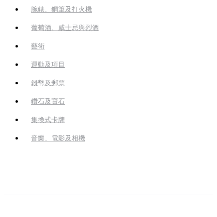
腕錶、鋼筆及打火機
葡萄酒、威士忌與烈酒
藝術
運動及項目
錢幣及郵票
鑽石及寶石
集換式卡牌
音樂、電影及相機