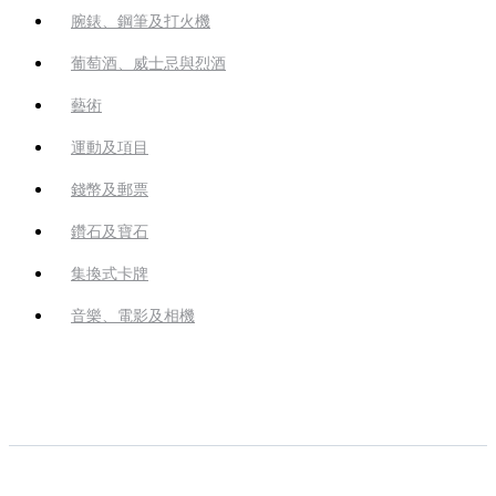
腕錶、鋼筆及打火機
葡萄酒、威士忌與烈酒
藝術
運動及項目
錢幣及郵票
鑽石及寶石
集換式卡牌
音樂、電影及相機