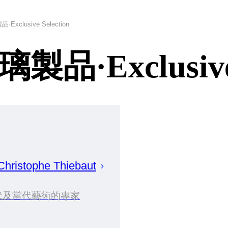
clusive Selection
Exclusive S
Christophe
Thiebaut
代及當代藝術的專家