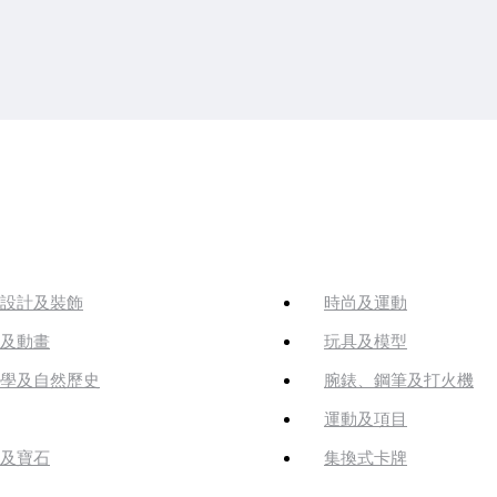
設計及裝飾
時尚及運動
及動畫
玩具及模型
學及自然歷史
腕錶、鋼筆及打火機
運動及項目
及寶石
集換式卡牌