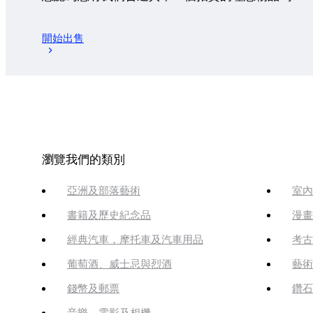
開始出售
瀏覽我們的類別
亞洲及部落藝術
室內
書籍及歷史紀念品
漫畫
經典汽車，摩托車及汽車用品
考古
葡萄酒、威士忌與烈酒
藝術
錢幣及郵票
鑽石
音樂、電影及相機