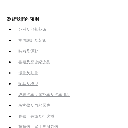
瀏覽我們的類別
亞洲及部落藝術
室內設計及裝飾
時尚及運動
書籍及歷史紀念品
漫畫及動畫
玩具及模型
經典汽車，摩托車及汽車用品
考古學及自然歷史
腕錶、鋼筆及打火機
葡萄酒、威士忌與烈酒