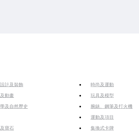
設計及裝飾
時尚及運動
及動畫
玩具及模型
學及自然歷史
腕錶、鋼筆及打火機
運動及項目
及寶石
集換式卡牌