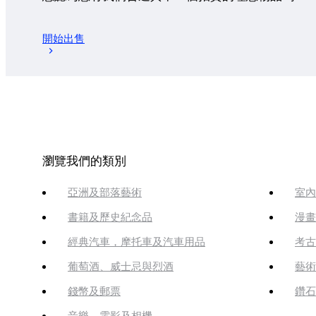
開始出售
瀏覽我們的類別
亞洲及部落藝術
室內
書籍及歷史紀念品
漫畫
經典汽車，摩托車及汽車用品
考古
葡萄酒、威士忌與烈酒
藝術
錢幣及郵票
鑽石
音樂、電影及相機