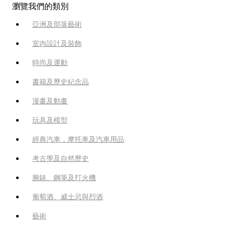
瀏覽我們的類別
亞洲及部落藝術
室內設計及裝飾
時尚及運動
書籍及歷史紀念品
漫畫及動畫
玩具及模型
經典汽車，摩托車及汽車用品
考古學及自然歷史
腕錶、鋼筆及打火機
葡萄酒、威士忌與烈酒
藝術