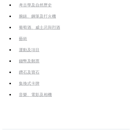
考古學及自然歷史
腕錶、鋼筆及打火機
葡萄酒、威士忌與烈酒
藝術
運動及項目
錢幣及郵票
鑽石及寶石
集換式卡牌
音樂、電影及相機