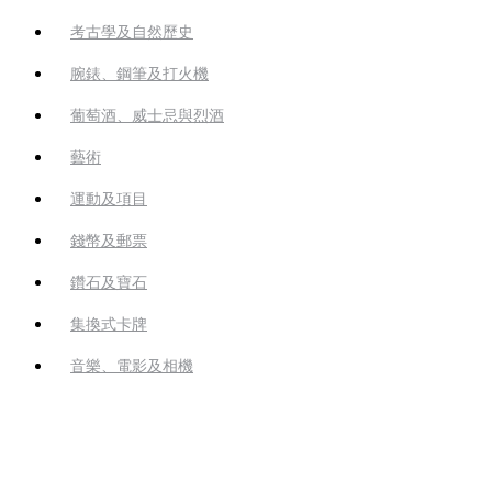
考古學及自然歷史
腕錶、鋼筆及打火機
葡萄酒、威士忌與烈酒
藝術
運動及項目
錢幣及郵票
鑽石及寶石
集換式卡牌
音樂、電影及相機