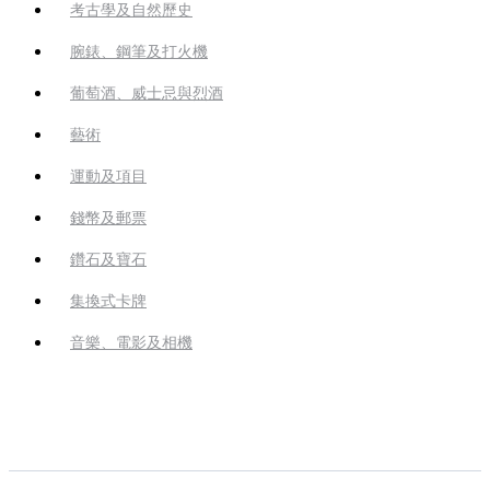
考古學及自然歷史
腕錶、鋼筆及打火機
葡萄酒、威士忌與烈酒
藝術
運動及項目
錢幣及郵票
鑽石及寶石
集換式卡牌
音樂、電影及相機