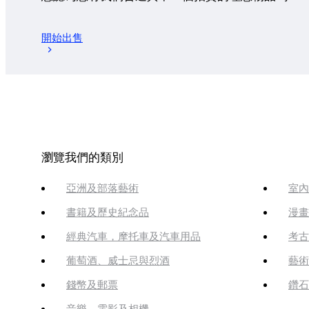
開始出售
瀏覽我們的類別
亞洲及部落藝術
室內
書籍及歷史紀念品
漫畫
經典汽車，摩托車及汽車用品
考古
葡萄酒、威士忌與烈酒
藝術
錢幣及郵票
鑽石
音樂、電影及相機