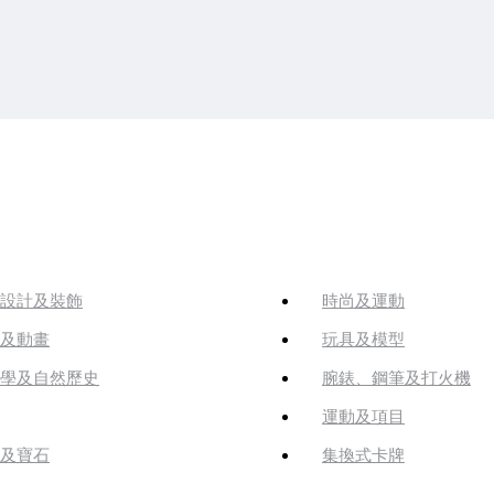
設計及裝飾
時尚及運動
及動畫
玩具及模型
學及自然歷史
腕錶、鋼筆及打火機
運動及項目
及寶石
集換式卡牌