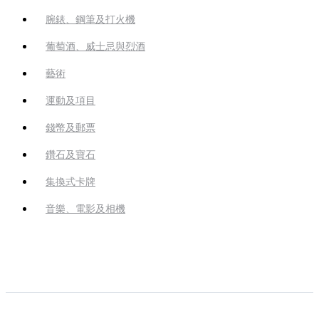
腕錶、鋼筆及打火機
葡萄酒、威士忌與烈酒
藝術
運動及項目
錢幣及郵票
鑽石及寶石
集換式卡牌
音樂、電影及相機