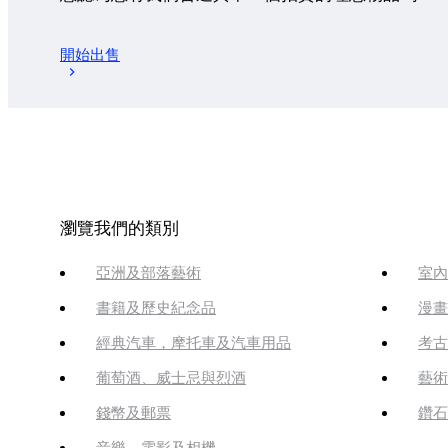
開始出售
瀏覽我們的類別
亞洲及部落藝術
室內
書籍及歷史紀念品
漫畫
經典汽車，摩托車及汽車用品
考古
葡萄酒、威士忌與烈酒
藝術
錢幣及郵票
鑽石
音樂、電影及相機