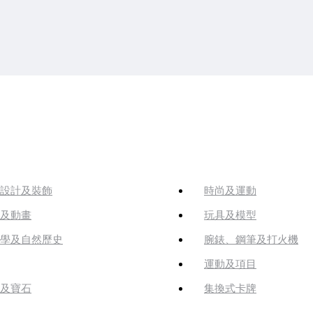
設計及裝飾
時尚及運動
及動畫
玩具及模型
學及自然歷史
腕錶、鋼筆及打火機
運動及項目
及寶石
集換式卡牌