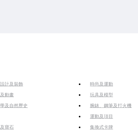
設計及裝飾
時尚及運動
及動畫
玩具及模型
學及自然歷史
腕錶、鋼筆及打火機
運動及項目
及寶石
集換式卡牌