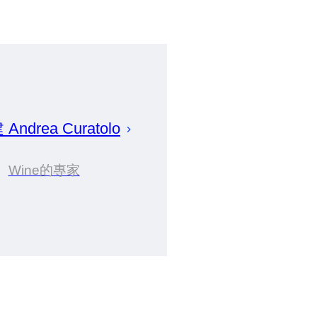
建
Andrea
Curatolo
Wine的專家