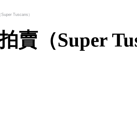
per Tuscans）
（Super Tus