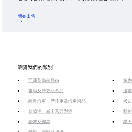
開始出售
瀏覽我們的類別
亞洲及部落藝術
室內
書籍及歷史紀念品
漫畫
經典汽車，摩托車及汽車用品
考古
葡萄酒、威士忌與烈酒
藝術
錢幣及郵票
鑽石
音樂、電影及相機