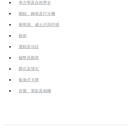
考古學及自然歷史
腕錶、鋼筆及打火機
葡萄酒、威士忌與烈酒
藝術
運動及項目
錢幣及郵票
鑽石及寶石
集換式卡牌
音樂、電影及相機