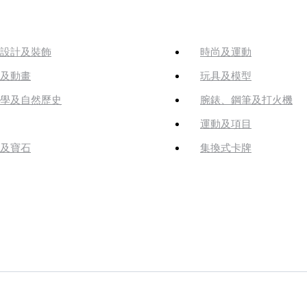
設計及裝飾
時尚及運動
及動畫
玩具及模型
學及自然歷史
腕錶、鋼筆及打火機
運動及項目
及寶石
集換式卡牌