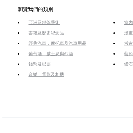
瀏覽我們的類別
亞洲及部落藝術
室內
書籍及歷史紀念品
漫畫
經典汽車，摩托車及汽車用品
考古
葡萄酒、威士忌與烈酒
藝術
錢幣及郵票
鑽石
音樂、電影及相機