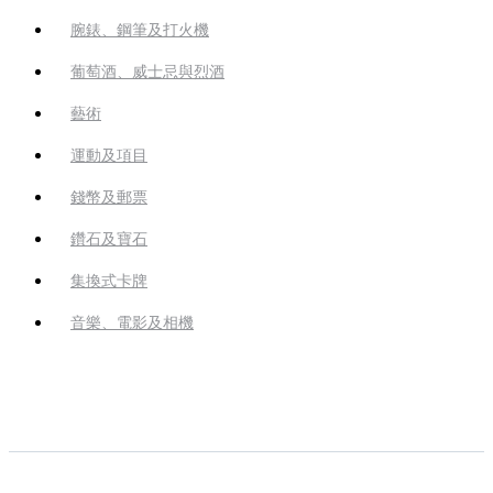
腕錶、鋼筆及打火機
葡萄酒、威士忌與烈酒
藝術
運動及項目
錢幣及郵票
鑽石及寶石
集換式卡牌
音樂、電影及相機