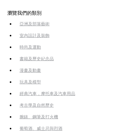
瀏覽我們的類別
亞洲及部落藝術
室內設計及裝飾
時尚及運動
書籍及歷史紀念品
漫畫及動畫
玩具及模型
經典汽車，摩托車及汽車用品
考古學及自然歷史
腕錶、鋼筆及打火機
葡萄酒、威士忌與烈酒